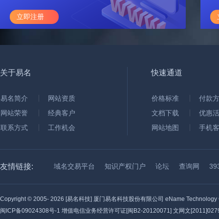
立即注册
关于易名
快速通道
易名简介
网站资质
价格标准
付款
网站荣誉
经典客户
文档下载
优惠
联系方式
工作机会
网站地图
手机
友情链接:
域名交易平台
知识产权门户
论坛
查询网
3
Copyright © 2005-
2026 [易名科技] 厦门易名科技股份有限公司 eName Technology C
闽ICP备09024308号-1
增值电信业务经营许可证[闽B2-20120071] 文网文[2011]0279